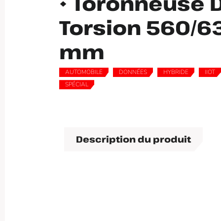
• Toronneuse 
Torsion 560/6
mm
AUTOMOBILE
DONNÉES
HYBRIDE
IIOT
,
,
,
SPÉCIAL
Description du produit