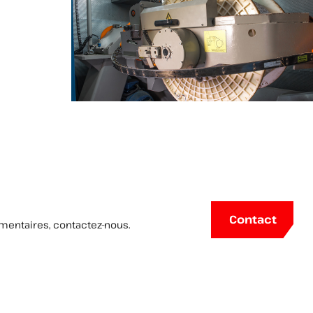
Setic & Pourtier : Toronneuse Double Tors
haute vitesse 800 mm pour le pairage 
quarteuse
Contact
mentaires, contactez-nous.