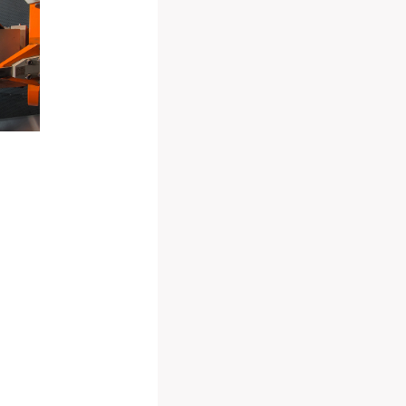
ion
et