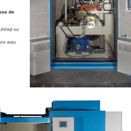
esse de
Unilay) ou
vre avec