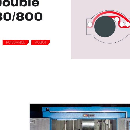
Double
30/800
PUISSANCE
ROBOT
,
,
,