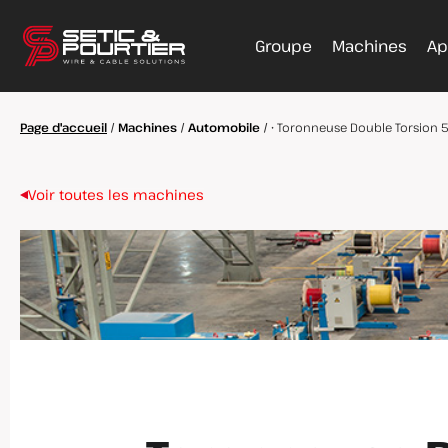
Groupe
Machines
Ap
Page d'accueil
/
Machines
/
Automobile
/
• Toronneuse Double Torsion
Voir toutes les machines