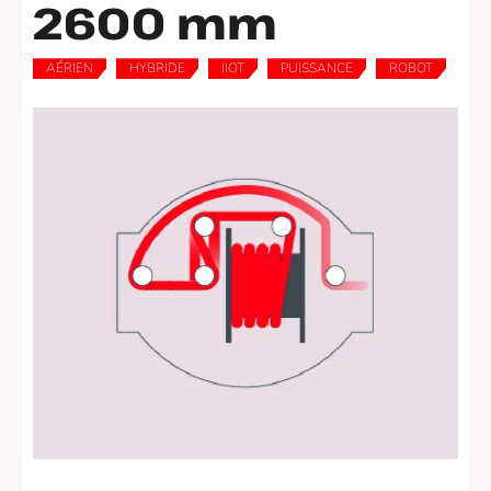
2600 mm
AÉRIEN
HYBRIDE
IIOT
PUISSANCE
ROBOT
,
,
,
,