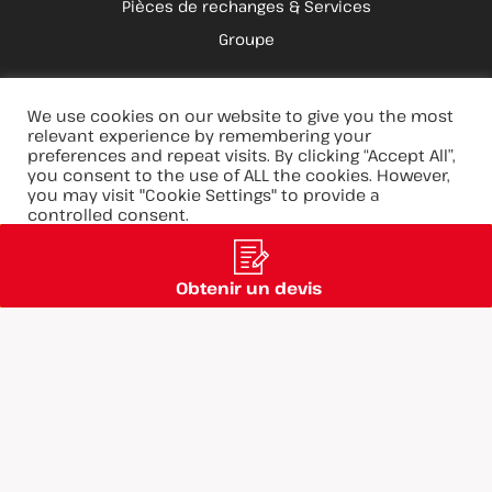
Pièces de rechanges & Services
Groupe
We use cookies on our website to give you the most
@ 2025 - SETIC POURTIER
Mentions Légales & CGU
relevant experience by remembering your
Politique de confidentialité des données
preferences and repeat visits. By clicking “Accept All”,
you consent to the use of ALL the cookies. However,
you may visit "Cookie Settings" to provide a
controlled consent.
Cookie Settings
Accept All
Reject All
Obtenir un devis