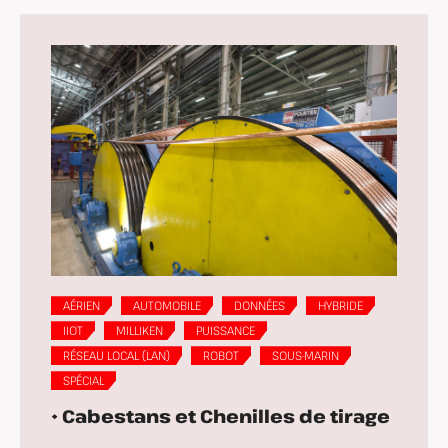
AÉRIEN
AUTOMOBILE
DONNÉES
HYBRIDE
IIOT
MILLIKEN
PUISSANCE
RÉSEAU LOCAL (LAN)
ROBOT
SOUS-MARIN
SPÉCIAL
• Cabestans et Chenilles de tirage