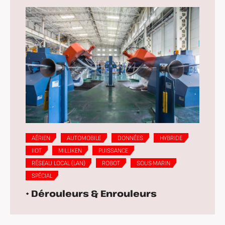
AÉRIEN
AUTOMOBILE
DONNÉES
HYBRIDE
IIOT
MILLIKEN
PUISSANCE
RÉSEAU LOCAL (LAN)
ROBOT
SOUS-MARIN
SPÉCIAL
• Dérouleurs & Enrouleurs