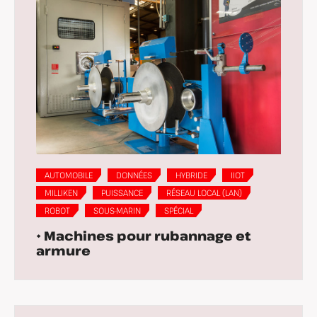
AUTOMOBILE
DONNÉES
HYBRIDE
IIOT
MILLIKEN
PUISSANCE
RÉSEAU LOCAL (LAN)
ROBOT
SOUS-MARIN
SPÉCIAL
• Machines pour rubannage et
armure