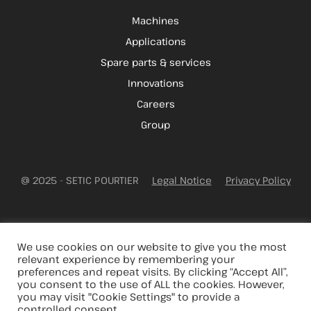
Machines
Applications
Spare parts & services
Innovations
Careers
Group
@ 2025 - SETIC POURTIER
Legal Notice
Privacy Policy
We use cookies on our website to give you the most
relevant experience by remembering your
preferences and repeat visits. By clicking “Accept All”,
you consent to the use of ALL the cookies. However,
you may visit "Cookie Settings" to provide a
controlled consent.