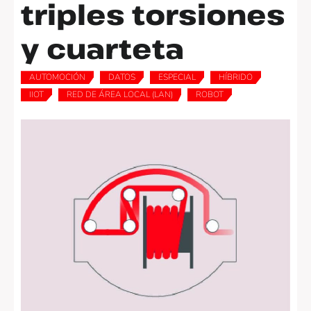
triples torsiones
y cuarteta
AUTOMOCIÓN
DATOS
ESPECIAL
HÍBRIDO
,
,
,
,
IIOT
RED DE ÁREA LOCAL (LAN)
ROBOT
,
,