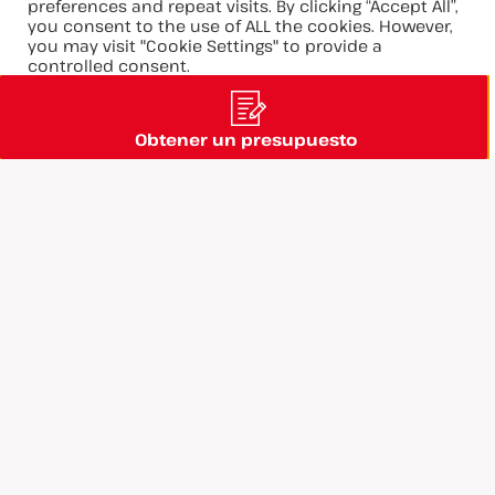
Innovaciones
preferences and repeat visits. By clicking “Accept All”,
you consent to the use of ALL the cookies. However,
Carreras
you may visit "Cookie Settings" to provide a
controlled consent.
Grupo
Cookie Settings
Accept All
Reject All
Obtener un presupuesto
@ 2025 - SETIC POURTIER
Aviso legal y CGU
Política de privacidad de datos