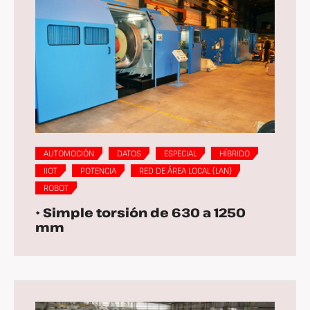
AUTOMOCIÓN
DATOS
ESPECIAL
HÍBRIDO
IIOT
POTENCIA
RED DE ÁREA LOCAL (LAN)
ROBOT
• Simple torsión de 630 a 1250
mm