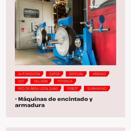
AUTOMOCIÓN
DATOS
ESPECIAL
HÍBRIDO
IIOT
MILLIKEN
POTENCIA
RED DE ÁREA LOCAL (LAN)
ROBOT
SUBMARINO
• Máquinas de encintado y
armadura