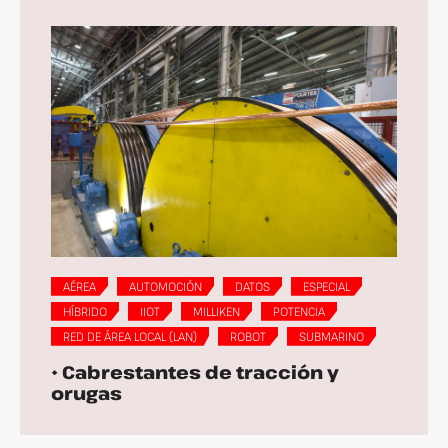
AÉREA
AUTOMOCIÓN
DATOS
ESPECIAL
HÍBRIDO
IIOT
MILLIKEN
POTENCIA
RED DE ÁREA LOCAL (LAN)
ROBOT
SUBMARINO
• Cabrestantes de tracción y
orugas