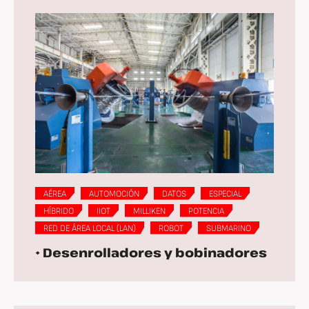
AÉREA
AUTOMOCIÓN
DATOS
ESPECIAL
HÍBRIDO
IIOT
MILLIKEN
POTENCIA
RED DE ÁREA LOCAL (LAN)
ROBOT
SUBMARINO
• Desenrolladores y bobinadores